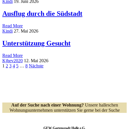
on
Kindi
19. Juni 2026
–
Haus
Strand
geschlossen
Ausflug durch die Südstadt
Party
–
Hort
Read More
Kinderpark
on
Kindi
27. Mai 2026
Ausflug
durch
Unterstützung Gesucht
die
Südstadt
Read More
on
Kjhev2020
12. Mai 2026
Unterstützung
Seitennummerierung
1
2
3
4
5
…
8
Nächste
Gesucht
der
Beiträge
Auf der Suche nach einer Wohnung?
Unsere halleschen
Wohnungsunternehmen unterstützen Sie gerne bei der Suche
GEW Gartenstadt Halle e.G.