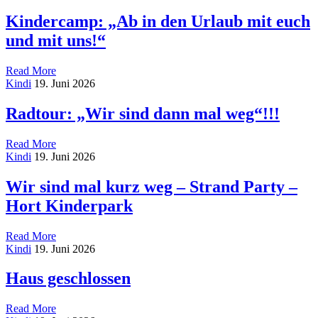
Brücken
Beats
Kindercamp: „Ab in den Urlaub mit euch
2026
und mit uns!“
Read More
on
Kindi
19. Juni 2026
Kindercamp:
„Ab
Radtour: „Wir sind dann mal weg“!!!
in
den
Read More
Urlaub
on
Kindi
19. Juni 2026
mit
Radtour:
euch
„Wir
Wir sind mal kurz weg – Strand Party –
und
sind
mit
Hort Kinderpark
dann
uns!“
mal
weg“!!!
Read More
on
Kindi
19. Juni 2026
Wir
sind
Haus geschlossen
mal
kurz
Read More
weg