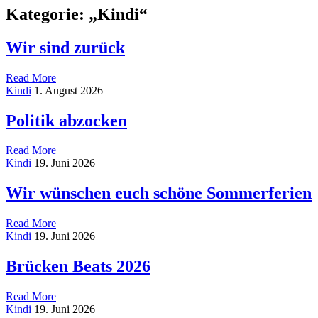
Kategorie:
„Kindi“
Wir sind zurück
Read More
on
Kindi
1. August 2026
Wir
sind
Politik abzocken
zurück
Read More
on
Kindi
19. Juni 2026
Politik
abzocken
Wir wünschen euch schöne Sommerferien
Read More
on
Kindi
19. Juni 2026
Wir
wünschen
Brücken Beats 2026
euch
schöne
Read More
Sommerferien
on
Kindi
19. Juni 2026