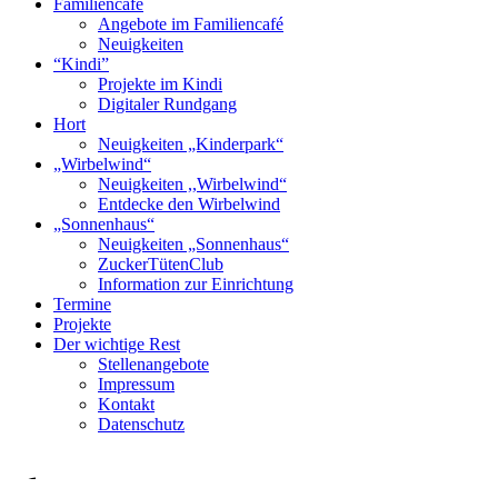
Familiencafé
Angebote im Familiencafé
Neuigkeiten
“Kindi”
Projekte im Kindi
Digitaler Rundgang
Hort
Neuigkeiten „Kinderpark“
„Wirbelwind“
Neuigkeiten ,,Wirbelwind“
Entdecke den Wirbelwind
„Sonnenhaus“
Neuigkeiten „Sonnenhaus“
ZuckerTütenClub
Information zur Einrichtung
Termine
Projekte
Der wichtige Rest
Stellenangebote
Impressum
Kontakt
Datenschutz