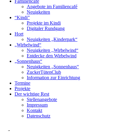
Familiencafé
Angebote im Familiencafé
Neuigkeiten
“Kindi”
Projekte im Kindi
Digitaler Rundgang
Hort
Neuigkeiten „Kinderpark“
„Wirbelwind“
Neuigkeiten ,,Wirbelwind“
Entdecke den Wirbelwind
„Sonnenhaus“
Neuigkeiten „Sonnenhaus“
ZuckerTütenClub
Information zur Einrichtung
Termine
Projekte
Der wichtige Rest
Stellenangebote
Impressum
Kontakt
Datenschutz