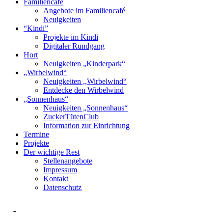
Familiencafé
Angebote im Familiencafé
Neuigkeiten
“Kindi”
Projekte im Kindi
Digitaler Rundgang
Hort
Neuigkeiten „Kinderpark“
„Wirbelwind“
Neuigkeiten ,,Wirbelwind“
Entdecke den Wirbelwind
„Sonnenhaus“
Neuigkeiten „Sonnenhaus“
ZuckerTütenClub
Information zur Einrichtung
Termine
Projekte
Der wichtige Rest
Stellenangebote
Impressum
Kontakt
Datenschutz