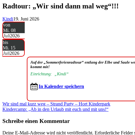
Radtour: „Wir sind dann mal weg“!!!
Kindi
19. Juni 2026
von
Mi. 08
Juli
2026
bis
Mi. 15
Juli
2026
Auf der „Sommerferienradtour“ entlang der Elbe und Saale we
kommt mit!
Einrichtung: „Kindi“
In Kalender speichern
Beitragsnavigation
Wir sind mal kurz weg – Strand Party – Hort Kinderpark
Kindercamp: „Ab in den Urlaub mit euch und mit uns!“
Schreibe einen Kommentar
Deine E-Mail-Adresse wird nicht veröffentlicht.
Erforderliche Felder 