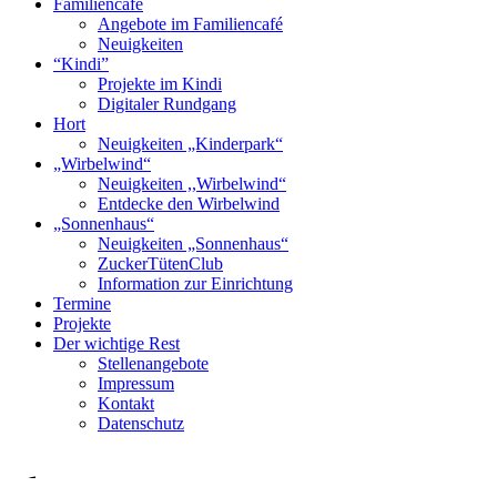
Familiencafé
Angebote im Familiencafé
Neuigkeiten
“Kindi”
Projekte im Kindi
Digitaler Rundgang
Hort
Neuigkeiten „Kinderpark“
„Wirbelwind“
Neuigkeiten ,,Wirbelwind“
Entdecke den Wirbelwind
„Sonnenhaus“
Neuigkeiten „Sonnenhaus“
ZuckerTütenClub
Information zur Einrichtung
Termine
Projekte
Der wichtige Rest
Stellenangebote
Impressum
Kontakt
Datenschutz