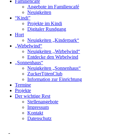
Familiencafé
Angebote im Familiencafé
Neuigkeiten
“Kindi”
Projekte im Kindi
Digitaler Rundgang
Hort
Neuigkeiten „Kinderpark“
„Wirbelwind“
Neuigkeiten ,,Wirbelwind“
Entdecke den Wirbelwind
„Sonnenhaus“
Neuigkeiten „Sonnenhaus“
ZuckerTütenClub
Information zur Einrichtung
Termine
Projekte
Der wichtige Rest
Stellenangebote
Impressum
Kontakt
Datenschutz