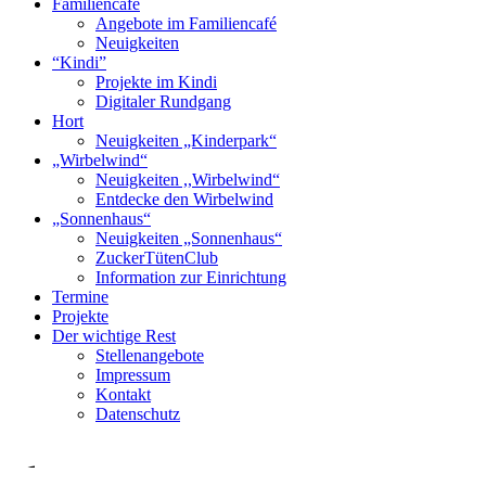
Familiencafé
Angebote im Familiencafé
Neuigkeiten
“Kindi”
Projekte im Kindi
Digitaler Rundgang
Hort
Neuigkeiten „Kinderpark“
„Wirbelwind“
Neuigkeiten ,,Wirbelwind“
Entdecke den Wirbelwind
„Sonnenhaus“
Neuigkeiten „Sonnenhaus“
ZuckerTütenClub
Information zur Einrichtung
Termine
Projekte
Der wichtige Rest
Stellenangebote
Impressum
Kontakt
Datenschutz