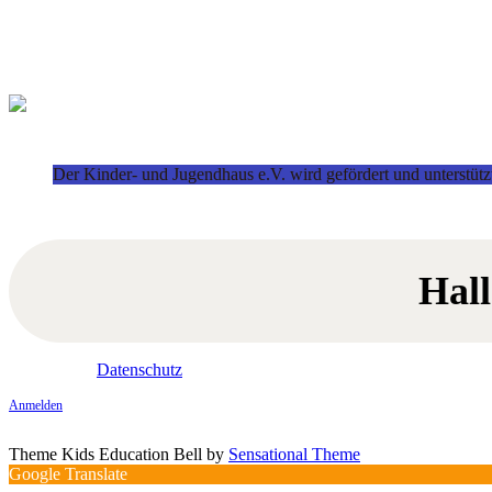
Der Kinder- und Jugendhaus e.V. wird gefördert und unterstütz
Hal
Datenschutz
Anmelden
Theme Kids Education Bell by
Sensational Theme
Google Translate